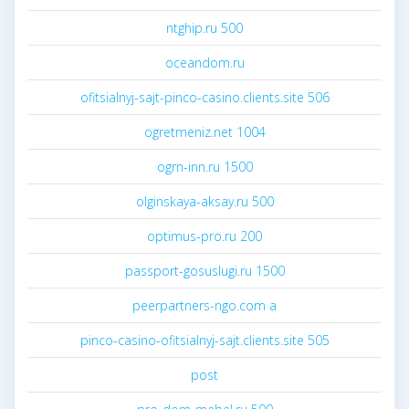
ntghip.ru 500
oceandom.ru
ofitsialnyj-sajt-pinco-casino.clients.site 506
ogretmeniz.net 1004
ogrn-inn.ru 1500
olginskaya-aksay.ru 500
optimus-pro.ru 200
passport-gosuslugi.ru 1500
peerpartners-ngo.com a
pinco-casino-ofitsialnyj-sajt.clients.site 505
post