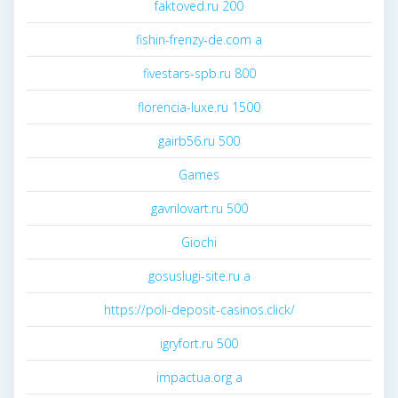
faktoved.ru 200
fishin-frenzy-de.com a
fivestars-spb.ru 800
florencia-luxe.ru 1500
gairb56.ru 500
Games
gavrilovart.ru 500
Giochi
gosuslugi-site.ru a
https://poli-deposit-casinos.click/
igryfort.ru 500
impactua.org a