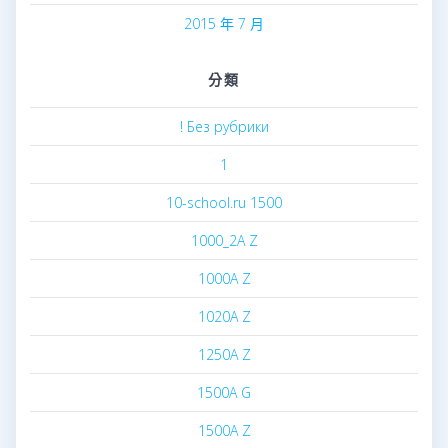
2015 年 7 月
分類
! Без рубрики
1
10-school.ru 1500
1000_2A Z
1000A Z
1020A Z
1250A Z
1500A G
1500A Z