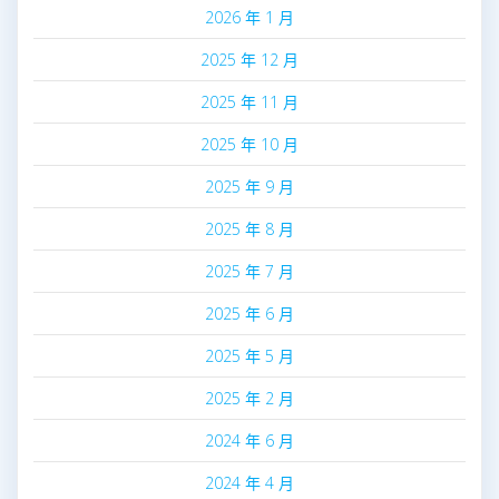
2026 年 1 月
2025 年 12 月
2025 年 11 月
2025 年 10 月
2025 年 9 月
2025 年 8 月
2025 年 7 月
2025 年 6 月
2025 年 5 月
2025 年 2 月
2024 年 6 月
2024 年 4 月