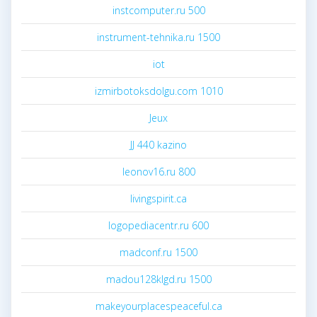
instcomputer.ru 500
instrument-tehnika.ru 1500
iot
izmirbotoksdolgu.com 1010
Jeux
JJ 440 kazino
leonov16.ru 800
livingspirit.ca
logopediacentr.ru 600
madconf.ru 1500
madou128klgd.ru 1500
makeyourplacespeaceful.ca