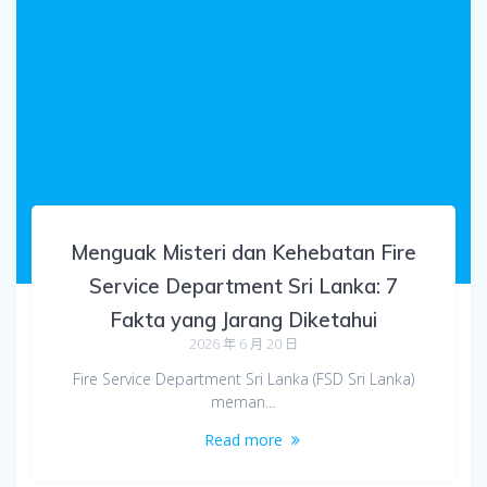
Menguak Misteri dan Kehebatan Fire
Service Department Sri Lanka: 7
Fakta yang Jarang Diketahui
2026 年 6 月 20 日
Fire Service Department Sri Lanka (FSD Sri Lanka)
meman…
Read more