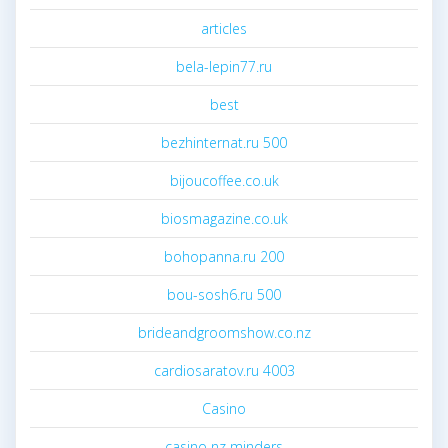
articles
bela-lepin77.ru
best
bezhinternat.ru 500
bijoucoffee.co.uk
biosmagazine.co.uk
bohopanna.ru 200
bou-sosh6.ru 500
brideandgroomshow.co.nz
cardiosaratov.ru 4003
Casino
casino nz minders