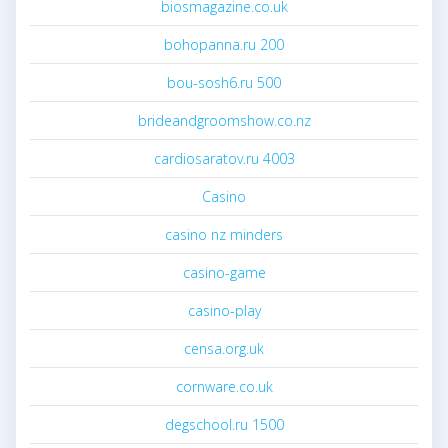
biosmagazine.co.uk
bohopanna.ru 200
bou-sosh6.ru 500
brideandgroomshow.co.nz
cardiosaratov.ru 4003
Casino
casino nz minders
casino-game
casino-play
censa.org.uk
cornware.co.uk
degschool.ru 1500