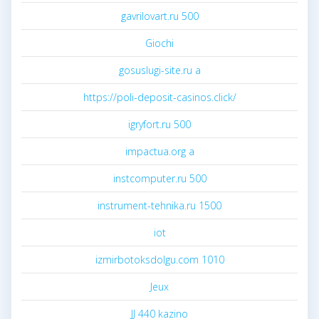
gavrilovart.ru 500
Giochi
gosuslugi-site.ru a
https://poli-deposit-casinos.click/
igryfort.ru 500
impactua.org a
instcomputer.ru 500
instrument-tehnika.ru 1500
iot
izmirbotoksdolgu.com 1010
Jeux
JJ 440 kazino