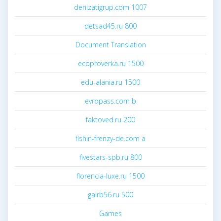
denizatigrup.com 1007
detsad45.ru 800
Document Translation
ecoproverka.ru 1500
edu-alania.ru 1500
evropass.com b
faktoved.ru 200
fishin-frenzy-de.com a
fivestars-spb.ru 800
florencia-luxe.ru 1500
gairb56.ru 500
Games