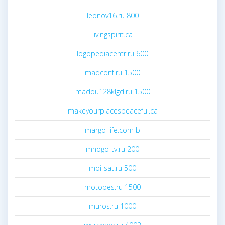
leonov16.ru 800
livingspirit.ca
logopediacentr.ru 600
madconf.ru 1500
madou128klgd.ru 1500
makeyourplacespeaceful.ca
margo-life.com b
mnogo-tv.ru 200
moi-sat.ru 500
motopes.ru 1500
muros.ru 1000