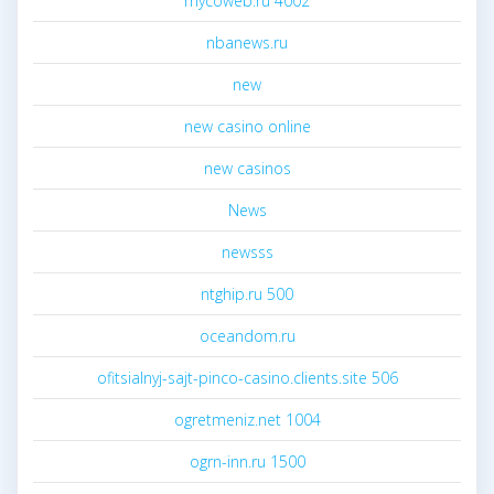
mycoweb.ru 4002
nbanews.ru
new
new casino online
new casinos
News
newsss
ntghip.ru 500
oceandom.ru
ofitsialnyj-sajt-pinco-casino.clients.site 506
ogretmeniz.net 1004
ogrn-inn.ru 1500