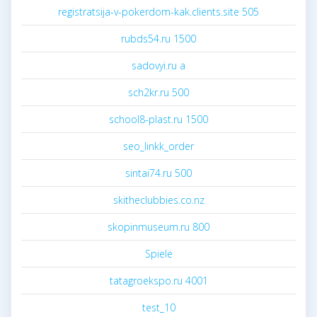
registratsija-v-pokerdom-kak.clients.site 505
rubds54.ru 1500
sadovyi.ru a
sch2kr.ru 500
school8-plast.ru 1500
seo_linkk_order
sintai74.ru 500
skitheclubbies.co.nz
skopinmuseum.ru 800
Spiele
tatagroekspo.ru 4001
test_10