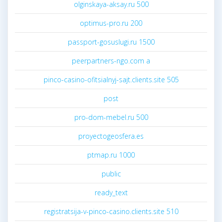
olginskaya-aksay.ru 500
optimus-pro.ru 200
passport-gosuslugi.ru 1500
peerpartners-ngo.com a
pinco-casino-ofitsialnyj-sajt.clients.site 505
post
pro-dom-mebel.ru 500
proyectogeosfera.es
ptmap.ru 1000
public
ready_text
registratsija-v-pinco-casino.clients.site 510