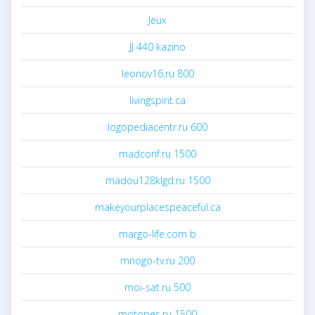
Jeux
JJ 440 kazino
leonov16.ru 800
livingspirit.ca
logopediacentr.ru 600
madconf.ru 1500
madou128klgd.ru 1500
makeyourplacespeaceful.ca
margo-life.com b
mnogo-tv.ru 200
moi-sat.ru 500
motopes.ru 1500