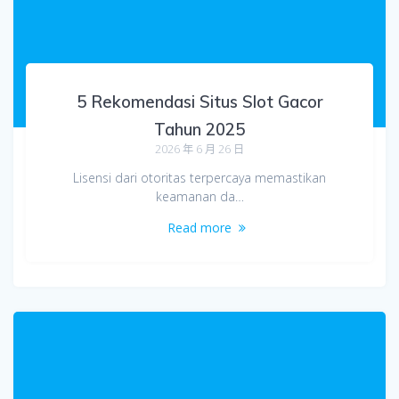
5 Rekomendasi Situs Slot Gacor
Tahun 2025
2026 年 6 月 26 日
Lisensi dari otoritas terpercaya memastikan
keamanan da…
Read more