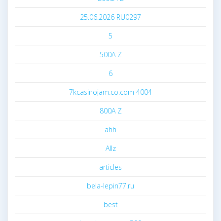
25.06.2026 RU0297
5
500A Z
6
7kcasinojam.co.com 4004
800A Z
ahh
Allz
articles
bela-lepin77.ru
best