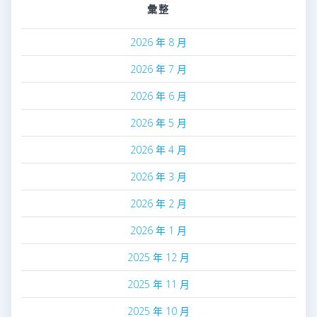
彙整
2026 年 8 月
2026 年 7 月
2026 年 6 月
2026 年 5 月
2026 年 4 月
2026 年 3 月
2026 年 2 月
2026 年 1 月
2025 年 12 月
2025 年 11 月
2025 年 10 月